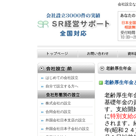
会社設立な
老齢厚生年金
はじめての会社設立
老齢厚生年金
自分で設立する方へ
老齢厚生年
基礎年金の
株式会社の設立
す。支給開
合同会社の設立
に
特別支給
外国会社日本支店の設立
されます。
外国会社日本子会社の設立
年(昭和２