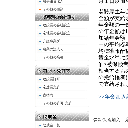
月１日以前
農事組合法人
その他の種類
老齢厚生年
全額が支給
年金額の一
建設業の会社設立
の年金額は
宅地業の会社設立
加給年金額
介護事業所
中の平均標
農業の法人化
均標準報酬
賃金水準に
その他の業種
価×被保険
相当するも
の受給権者
建設業許可
で支給され
宅建業免許
古物商
>>年金加
その他の許可･免許
労災保険加入
｜
助成金一覧